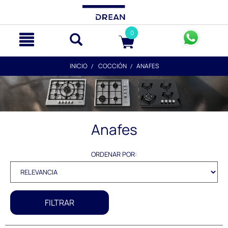
text.skipToContent
text.skipToNavigation
0
INICIO
COCCIÓN
ANAFES
Anafes
ORDENAR POR:
FILTRAR