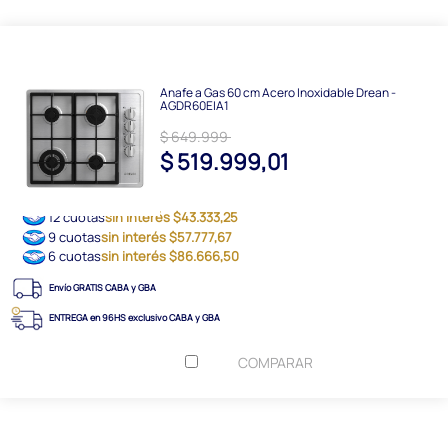
Anafe a Gas 60 cm Acero Inoxidable Drean -
AGDR60EIA1
$ 649.999
$ 519.999,01
12 cuotas
sin interés $43.333,25
9 cuotas
sin interés $57.777,67
6 cuotas
sin interés $86.666,50
Envío GRATIS CABA y GBA
ENTREGA en 96HS exclusivo CABA y GBA
COMPARAR