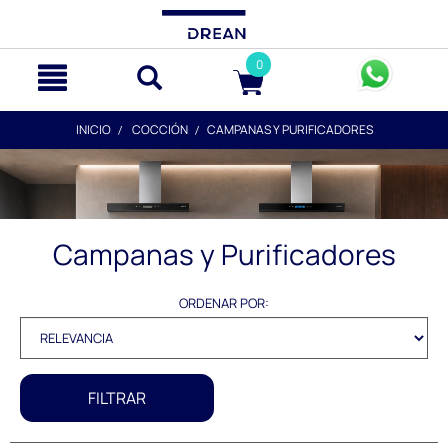
text.skipToContent
text.skipToNavigation
0
INICIO
COCCIÓN
CAMPANAS Y PURIFICADORES
Campanas y Purificadores
ORDENAR POR:
FILTRAR