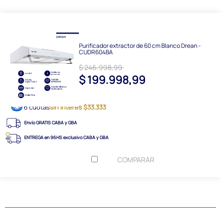
Purificador extractor de 60 cm Blanco Drean -
CUDR604BA
$ 246.998,99
$ 199.998,99
6 cuotas
sin interés $33.333
Envío GRATIS CABA y GBA
ENTREGA en 96HS exclusivo CABA y GBA
COMPARAR