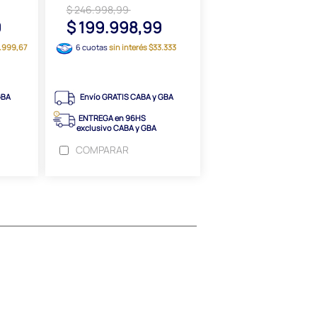
$ 246.998,99
9
$ 199.998,99
4.999,67
6 cuotas
sin interés $33.333
GBA
Envío GRATIS CABA y GBA
ENTREGA en 96HS
exclusivo CABA y GBA
COMPARAR