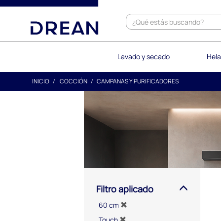
text.skipToContent
text.skipToNavigation
Lavado y secado
Hela
INICIO
COCCIÓN
CAMPANAS Y PURIFICADORES
Filtro aplicado
60 cm
Touch