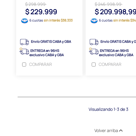
$ 298.999
$ 246.998,99
$ 229.999
$ 209.998,9
6 cuotas
sin interés $38.333
6 cuotas
sin interés $3
Envío GRATIS CABA y GBA
Envío GRATIS CABA y 
ENTREGA en 96HS
ENTREGA en 96HS
exclusivo CABA y GBA
exclusivo CABA y GBA
COMPARAR
COMPARAR
Visualizando 1-3 de 3
Volver arriba