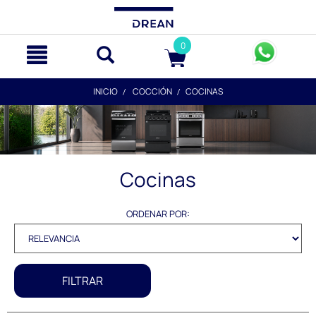
text.skipToContent
text.skipToNavigation
0
INICIO
COCCIÓN
COCINAS
Cocinas
ORDENAR POR:
FILTRAR