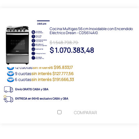
Cocina Multigas 56 cm Inoxidable con Encendido
Eléctrico Drean - CD5614AI0
$ 1.548.798,79
$ 1.070.383,48
12 cuotas
sin interés $95.833,17
9 cuotas
sin interés $127.777,56
6 cuotas
sin interés $191.666,33
Envío GRATIS CABA y GBA
ENTREGA en 96HS exclusivo CABA y GBA
COMPARAR