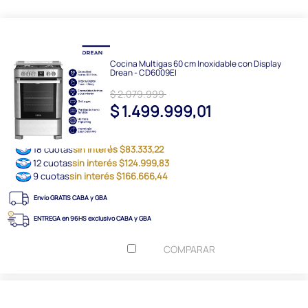
Cocina Multigas 60 cm Inoxidable con Display
Drean - CD6009EI
$ 2.079.999
$ 1.499.999,01
18 cuotas
sin interés $83.333,22
12 cuotas
sin interés $124.999,83
9 cuotas
sin interés $166.666,44
Envío GRATIS CABA y GBA
ENTREGA en 96HS exclusivo CABA y GBA
COMPARAR