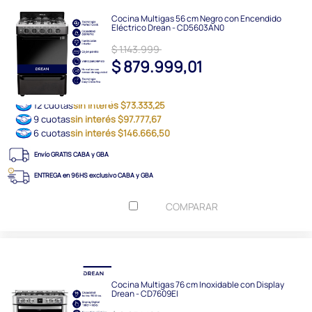
Cocina Multigas 56 cm Negro con Encendido
Eléctrico Drean - CD5603AN0
$ 1.143.999
$ 879.999,01
12 cuotas
sin interés $73.333,25
9 cuotas
sin interés $97.777,67
6 cuotas
sin interés $146.666,50
Envío GRATIS CABA y GBA
ENTREGA en 96HS exclusivo CABA y GBA
COMPARAR
Cocina Multigas 76 cm Inoxidable con Display
Drean - CD7609EI