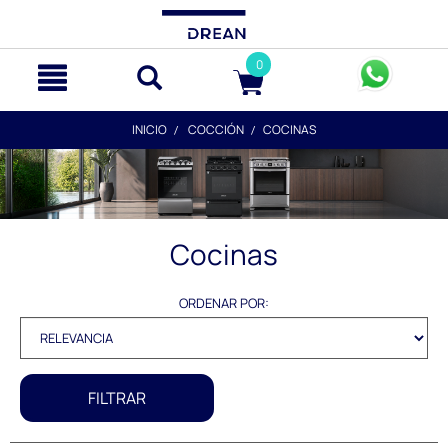
text.skipToContent
text.skipToNavigation
0
INICIO
COCCIÓN
COCINAS
Cocinas
ORDENAR POR:
FILTRAR