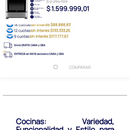
$ 2.254.199
$ 1.599.999,01
18 cuotas
sin interés $88.888,83
12 cuotas
sin interés $133.333,25
9 cuotas
sin interés $177.777,67
Envío GRATIS CABA y GBA
ENTREGA en 96HS exclusivo CABA y GBA
COMPARAR
Cocinas: Variedad,
Funcionalidad y Estilo para