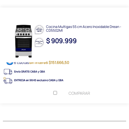
Cocina Multigas 55 cm Acero Inoxidable Drean -
CD5502MI
$ 909.999
6 cuotas
sin interés $151.666,50
Envío GRATIS CABA y GBA
ENTREGA en 96HS exclusivo CABA y GBA
COMPARAR