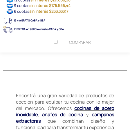
9 cuotas
sin interés $175.555,44
6 cuotas
sin interés $263.333,17
Envío GRATIS CABA y GBA
ENTREGA en 96HS exclusivo CABA y GBA
COMPARAR
Encontrá una gran variedad de productos de
cocción para equipar tu cocina con lo mejor
del mercado. Ofrecemos
cocinas de acero
inoxidable
,
anafes de cocina
y
campanas
extractoras
que combinan diseño y
funcionalidad para transformar tu experiencia