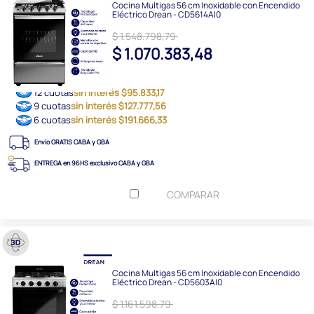
Cocina Multigas 56 cm Inoxidable con Encendido
Eléctrico Drean - CD5614AI0
$ 1.548.798,79
$ 1.070.383,48
12 cuotas
sin interés $95.833,17
9 cuotas
sin interés $127.777,56
6 cuotas
sin interés $191.666,33
Envío GRATIS CABA y GBA
ENTREGA en 96HS exclusivo CABA y GBA
COMPARAR
Cocina Multigas 56 cm Inoxidable con Encendido
Eléctrico Drean - CD5603AI0
$ 1.161.598,79