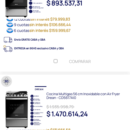
$ 893.537,31
12 cuotas
sin interés $79.999,83
9 cuotas
sin interés $106.666,44
6 cuotas
sin interés $159.999,67
Envío GRATIS CABA y GBA
ENTREGA en 96HS exclusivo CABA y GBA
COMPARAR
Cocina Multigas 56 cm Inoxidable con Air Fryer
Drean - CD5617AI0
$ 1.935.998,79
$ 1.470.614,24
12 cuotas
sin interés $131.666,58