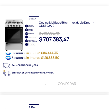
Cocina Multigas 56 cm Inoxidable Drean -
CD5602AI0
$ 919.598,79
$ 707.383,47
9 cuotas
sin interés $84.444,33
6 cuotas
sin interés $126.666,50
Envío GRATIS CABA y GBA
ENTREGA en 96HS exclusivo CABA y GBA
COMPARAR