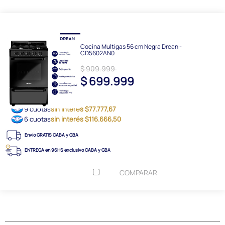
Cocina Multigas 56 cm Negra Drean -
CD5602AN0
$ 909.999
$ 699.999
9 cuotas
sin interés $77.777,67
6 cuotas
sin interés $116.666,50
Envío GRATIS CABA y GBA
ENTREGA en 96HS exclusivo CABA y GBA
COMPARAR