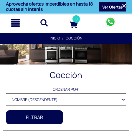
text.skipToContent
text.skipToNavigation
Aprovechá ofertas imperdibles en hasta 18
Ver Ofertas
cuotas sin interés
0
INICIO
COCCIÓN
Cocción
ORDENAR POR:
FILTRAR