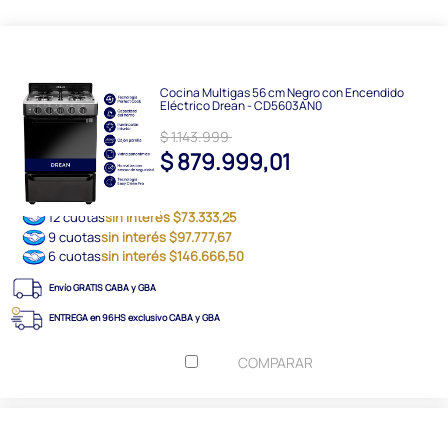
Cocina Multigas 56 cm Negro con Encendido
Eléctrico Drean - CD5603AN0
$ 1.143.999
$ 879.999,01
12 cuotas
sin interés $73.333,25
9 cuotas
sin interés $97.777,67
6 cuotas
sin interés $146.666,50
Envío GRATIS CABA y GBA
ENTREGA en 96HS exclusivo CABA y GBA
COMPARAR