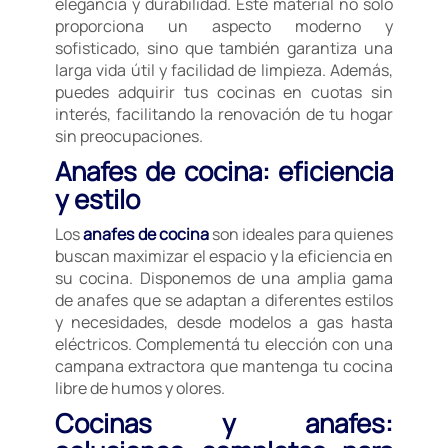
elegancia y durabilidad. Este material no solo
proporciona un aspecto moderno y
sofisticado, sino que también garantiza una
larga vida útil y facilidad de limpieza. Además,
puedes adquirir tus cocinas en cuotas sin
interés, facilitando la renovación de tu hogar
sin preocupaciones.
Anafes de cocina: eficiencia
y estilo
Los
anafes de cocina
son ideales para quienes
buscan maximizar el espacio y la eficiencia en
su cocina. Disponemos de una amplia gama
de anafes que se adaptan a diferentes estilos
y necesidades, desde modelos a gas hasta
eléctricos. Complementá tu elección con una
campana extractora que mantenga tu cocina
libre de humos y olores.
Cocinas y anafes: