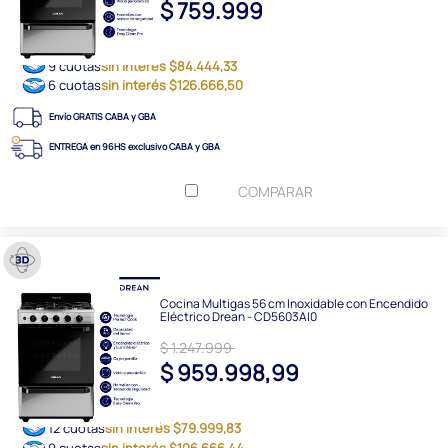
$ 759.999
9 cuotas
sin interés $84.444,33
6 cuotas
sin interés $126.666,50
Envío GRATIS CABA y GBA
ENTREGA en 96HS exclusivo CABA y GBA
COMPARAR
Cocina Multigas 56 cm Inoxidable con Encendido
Eléctrico Drean - CD5603AI0
$ 1.247.999
$ 959.998,99
12 cuotas
sin interés $79.999,83
9 cuotas
sin interés $106.666,44