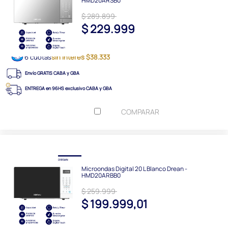
HMD20ARSB0
$ 289.899
$ 229.999
6 cuotas
sin interés $38.333
Envío GRATIS CABA y GBA
ENTREGA en 96HS exclusivo CABA y GBA
COMPARAR
Microondas Digital 20 L Blanco Drean -
HMD20ARBB0
$ 259.999
$ 199.999,01