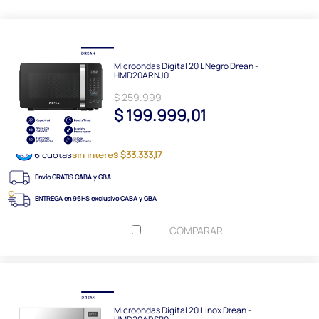
Microondas Digital 20 L Negro Drean -
HMD20ARNJ0
$ 259.999
$ 199.999,01
6 cuotas
sin interés $33.333,17
Envío GRATIS CABA y GBA
ENTREGA en 96HS exclusivo CABA y GBA
COMPARAR
Microondas Digital 20 L Inox Drean -