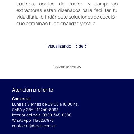
cocinas, anafes de cocina y campanas
extractoras están diseñados para facilitar tu
vida diaria, brindándote soluciones de cocción
que combinan funcionalidad y estilo.
Visualizando 1-3 de 3
Volver arriba
Atención al cliente
Comercial
Lunes a Viernes de 09:00 a 18:00 hs.
CABA y GBA:
115246-8663
Interior del país:
0800-345-6580
WhatsApp:
1150237973
contacto@drean.com.ar