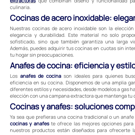
extractoras
que combinan diseño y funcionalidad par
culinaria.
Cocinas de acero inoxidable: elegan
Nuestras cocinas de acero inoxidable son la elecció
elegancia y durabilidad. Este material no solo pro
sofisticado, sino que también garantiza una larga vid
Además, puedes adquirir tus cocinas en cuotas sin inter
tu hogar sin preocupaciones.
Anafes de cocina: eficiencia y estil
Los
anafes de cocina
son ideales para quienes busc
eficiencia en su cocina. Disponemos de una amplia g
diferentes estilos y necesidades, desde modelos a gas h
elección con una campana extractora que mantenga tu co
Cocinas y anafes: soluciones compl
Ya sea que prefieras una cocina tradicional o un anaf
cocinas y anafes
te ofrece las mejores opciones para 
nuestros productos están diseñados para ofrecerte l