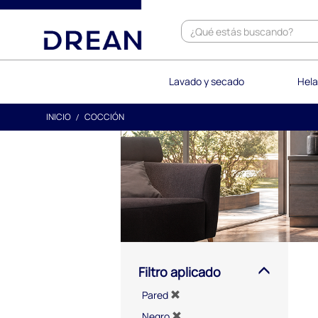
text.skipToContent
text.skipToNavigation
Lavado y secado
Hela
INICIO
COCCIÓN
Filtro aplicado
Pared
Negro