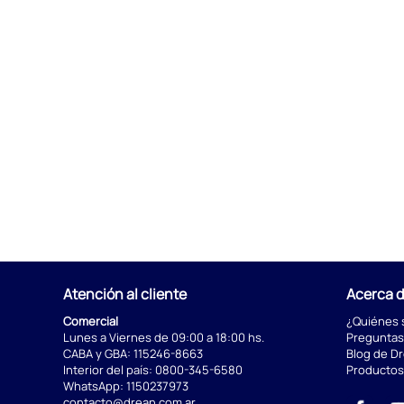
Atención al cliente
Acerca 
Comercial
¿Quiénes
Lunes a Viernes de 09:00 a 18:00 hs.
Preguntas
CABA y GBA:
115246-8663
Blog de D
Interior del país:
0800-345-6580
Productos
WhatsApp:
1150237973
contacto@drean.com.ar