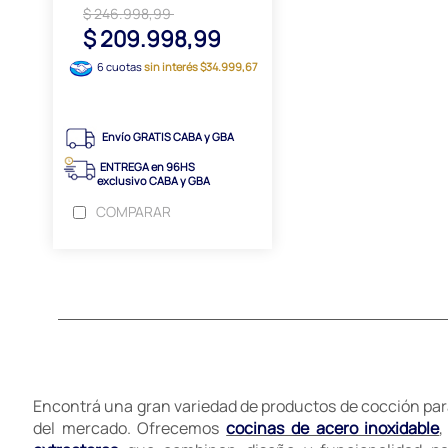
$ 246.998,99
$ 209.998,99
6 cuotas
sin interés $34.999,67
Envío GRATIS CABA y GBA
ENTREGA en 96HS
exclusivo CABA y GBA
COMPARAR
Encontrá una gran variedad de productos de cocción para
del mercado. Ofrecemos
cocinas de acero inoxidable