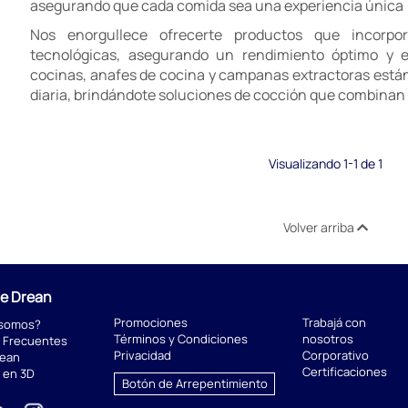
asegurando que cada comida sea una experiencia única
Nos enorgullece ofrecerte productos que incorpor
tecnológicas, asegurando un rendimiento óptimo y ef
cocinas, anafes de cocina y campanas extractoras están 
diaria, brindándote soluciones de cocción que combinan f
Visualizando 1-1 de 1
Volver arriba
de Drean
Promociones
Trabajá con
 somos?
Términos y Condiciones
nosotros
 Frecuentes
Privacidad
Corporativo
rean
Certificaciones
 en 3D
Botón de Arrepentimiento