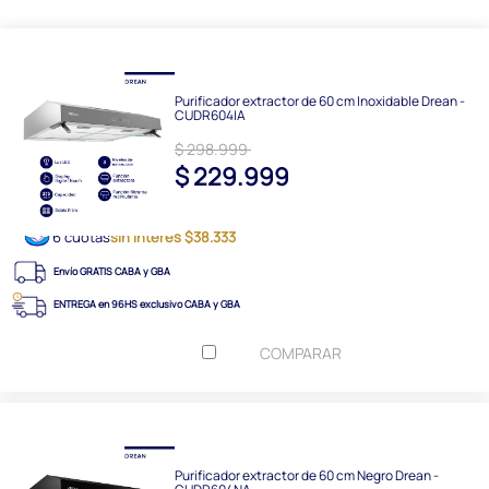
Purificador extractor de 60 cm Inoxidable Drean -
CUDR604IA
$ 298.999
$ 229.999
6 cuotas
sin interés $38.333
Envío GRATIS CABA y GBA
ENTREGA en 96HS exclusivo CABA y GBA
COMPARAR
Purificador extractor de 60 cm Negro Drean -