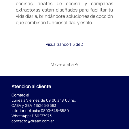
cocinas, anafes de cocina y campanas
extractoras están diseñados para facilitar tu
vida diaria, brindándote soluciones de cocción
que combinan funcionalidad y estilo.
Visualizando 1-3 de 3
Volver arriba
Atención al cliente
Comercial
Lunes a Viernes de 09:00 a 18:00 hs.
CABA y GBA:
115246-8663
Interior del país:
0800-345-6580
WhatsApp:
1150237973
contacto@drean.com.ar