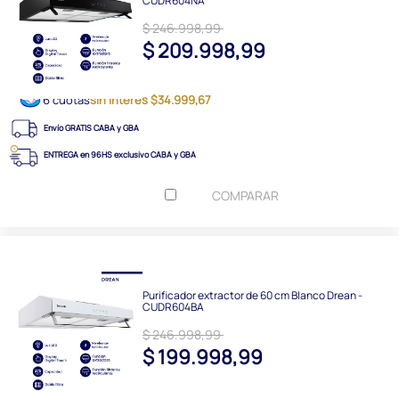
CUDR604NA
$ 246.998,99
$ 209.998,99
6 cuotas
sin interés $34.999,67
Envío GRATIS CABA y GBA
ENTREGA en 96HS exclusivo CABA y GBA
COMPARAR
Purificador extractor de 60 cm Blanco Drean -
CUDR604BA
$ 246.998,99
$ 199.998,99