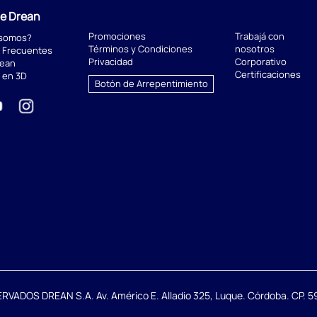
de Drean
Promociones
Trabajá con
 somos?
Términos y Condiciones
nosotros
 Frecuentes
Privacidad
Corporativo
rean
Certificaciones
 en 3D
Botón de Arrepentimiento
DOS DREAN S.A. Av. Américo E. Alladio 325, Luque. Córdoba. CP. 59