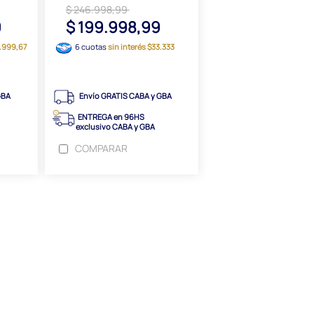
$ 246.998,99
9
$ 199.998,99
4.999,67
6 cuotas
sin interés $33.333
GBA
Envío GRATIS CABA y GBA
ENTREGA en 96HS
exclusivo CABA y GBA
COMPARAR