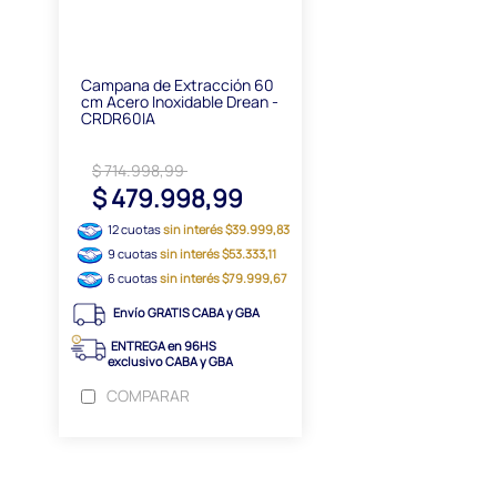
Campana de Extracción 60
cm Acero Inoxidable Drean -
CRDR60IA
$ 714.998,99
$ 479.998,99
12 cuotas
sin interés $39.999,83
9 cuotas
sin interés $53.333,11
6 cuotas
sin interés $79.999,67
Envío GRATIS CABA y GBA
ENTREGA en 96HS
exclusivo CABA y GBA
COMPARAR