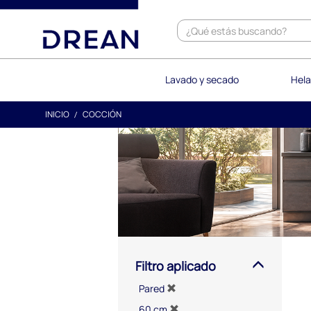
text.skipToContent
text.skipToNavigation
Lavado y secado
Hela
INICIO
COCCIÓN
Filtro aplicado
Pared
60 cm