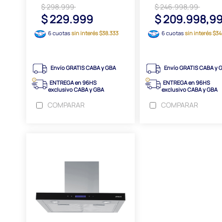
$ 298.999
$ 246.998,99
$ 229.999
$ 209.998,9
6 cuotas
sin interés $38.333
6 cuotas
sin interés $3
Envío GRATIS CABA y GBA
Envío GRATIS CABA y 
ENTREGA en 96HS
ENTREGA en 96HS
exclusivo CABA y GBA
exclusivo CABA y GBA
COMPARAR
COMPARAR