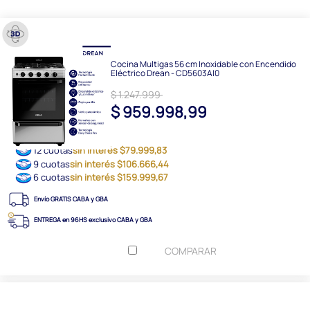
Cocina Multigas 56 cm Inoxidable con Encendido
Eléctrico Drean - CD5603AI0
$ 1.247.999
$ 959.998,99
12 cuotas
sin interés $79.999,83
9 cuotas
sin interés $106.666,44
6 cuotas
sin interés $159.999,67
Envío GRATIS CABA y GBA
ENTREGA en 96HS exclusivo CABA y GBA
COMPARAR