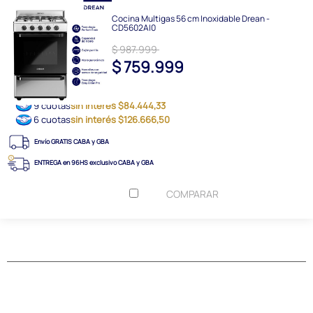
Cocina Multigas 56 cm Inoxidable Drean -
CD5602AI0
$ 987.999
$ 759.999
9 cuotas
sin interés $84.444,33
6 cuotas
sin interés $126.666,50
Envío GRATIS CABA y GBA
ENTREGA en 96HS exclusivo CABA y GBA
COMPARAR