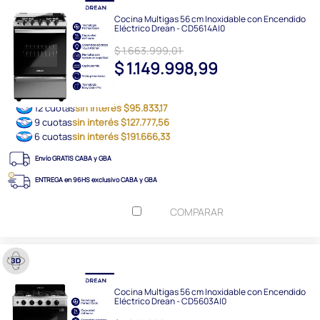
Cocina Multigas 56 cm Inoxidable con Encendido
Eléctrico Drean - CD5614AI0
$ 1.663.999,01
$ 1.149.998,99
12 cuotas
sin interés $95.833,17
9 cuotas
sin interés $127.777,56
6 cuotas
sin interés $191.666,33
Envío GRATIS CABA y GBA
ENTREGA en 96HS exclusivo CABA y GBA
COMPARAR
Cocina Multigas 56 cm Inoxidable con Encendido
Eléctrico Drean - CD5603AI0