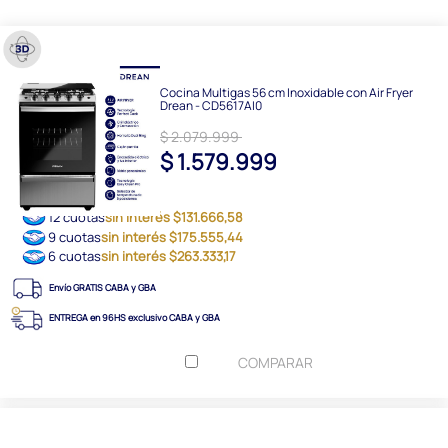
Cocina Multigas 56 cm Inoxidable con Air Fryer
Drean - CD5617AI0
$ 2.079.999
$ 1.579.999
12 cuotas
sin interés $131.666,58
9 cuotas
sin interés $175.555,44
6 cuotas
sin interés $263.333,17
Envío GRATIS CABA y GBA
ENTREGA en 96HS exclusivo CABA y GBA
COMPARAR