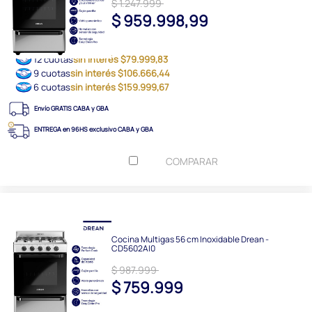
$ 1.247.999
$ 959.998,99
12 cuotas
sin interés $79.999,83
9 cuotas
sin interés $106.666,44
6 cuotas
sin interés $159.999,67
Envío GRATIS CABA y GBA
ENTREGA en 96HS exclusivo CABA y GBA
COMPARAR
Cocina Multigas 56 cm Inoxidable Drean -
CD5602AI0
$ 987.999
$ 759.999