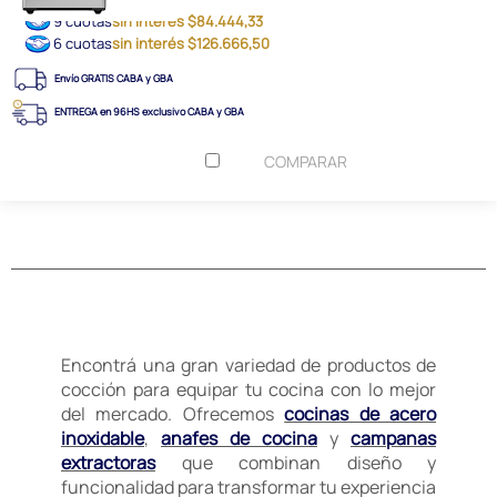
9 cuotas
sin interés $84.444,33
6 cuotas
sin interés $126.666,50
Envío GRATIS CABA y GBA
ENTREGA en 96HS exclusivo CABA y GBA
COMPARAR
Encontrá una gran variedad de productos de
cocción para equipar tu cocina con lo mejor
del mercado. Ofrecemos
cocinas de acero
inoxidable
,
anafes de cocina
y
campanas
extractoras
que combinan diseño y
funcionalidad para transformar tu experiencia