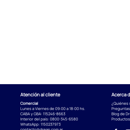
Atención al cliente
Acerca 
Comercial
¿Quiénes
Lunes a Viernes de 09:00 a 18:00 hs.
Preguntas
CABA y GBA:
115246-8663
Blog de D
Interior del país:
0800-345-6580
Productos
WhatsApp:
1150237973
contacto@drean.com.ar