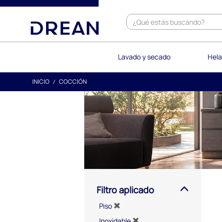
text.skipToContent
text.skipToNavigation
Lavado y secado
Hela
INICIO
COCCIÓN
Filtro aplicado
Piso
Inoxidable