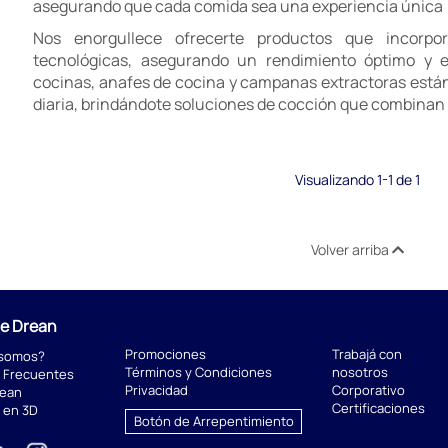
asegurando que cada comida sea una experiencia única
Nos enorgullece ofrecerte productos que incorpor
tecnológicas, asegurando un rendimiento óptimo y ef
cocinas, anafes de cocina y campanas extractoras están 
diaria, brindándote soluciones de cocción que combinan f
Visualizando 1-1 de 1
Volver arriba
de Drean
Promociones
Trabajá con
 somos?
Términos y Condiciones
nosotros
 Frecuentes
Privacidad
Corporativo
rean
Certificaciones
 en 3D
Botón de Arrepentimiento