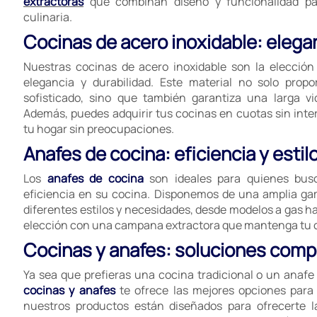
extractoras
que combinan diseño y funcionalidad par
culinaria.
Cocinas de acero inoxidable: elegan
Nuestras cocinas de acero inoxidable son la elecció
elegancia y durabilidad. Este material no solo pro
sofisticado, sino que también garantiza una larga vid
Además, puedes adquirir tus cocinas en cuotas sin inter
tu hogar sin preocupaciones.
Anafes de cocina: eficiencia y estil
Los
anafes de cocina
son ideales para quienes busc
eficiencia en su cocina. Disponemos de una amplia g
diferentes estilos y necesidades, desde modelos a gas h
elección con una campana extractora que mantenga tu co
Cocinas y anafes: soluciones compl
Ya sea que prefieras una cocina tradicional o un anaf
cocinas y anafes
te ofrece las mejores opciones para 
nuestros productos están diseñados para ofrecerte l