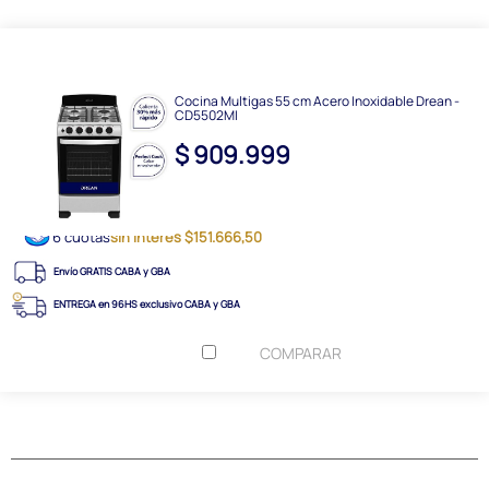
Cocina Multigas 55 cm Acero Inoxidable Drean -
CD5502MI
$ 909.999
6 cuotas
sin interés $151.666,50
Envío GRATIS CABA y GBA
ENTREGA en 96HS exclusivo CABA y GBA
COMPARAR