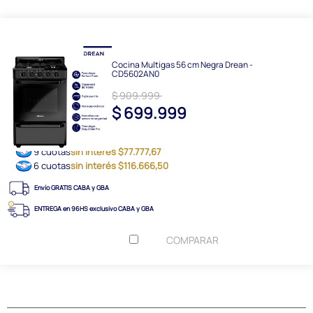
Cocina Multigas 56 cm Negra Drean -
CD5602AN0
$ 909.999
$ 699.999
9 cuotas
sin interés $77.777,67
6 cuotas
sin interés $116.666,50
Envío GRATIS CABA y GBA
ENTREGA en 96HS exclusivo CABA y GBA
COMPARAR