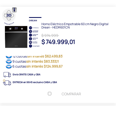
Horno Eléctrico Empotrable 60 cm Negro Digital
Drean - HEDR601CN
$ 974.999
$ 749.999,01
12 cuotas
sin interés $62.499,83
9 cuotas
sin interés $83.333,11
6 cuotas
sin interés $124.999,67
Envío GRATIS CABA y GBA
ENTREGA en 96HS exclusivo CABA y GBA
COMPARAR