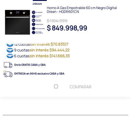
Horno A Gas Empotrable 60 cm Negro Digital
Drean - HGDR601CN
$ 1.104.999
$ 849.998,99
12 cuotas
sin interés $70.833,17
9 cuotas
sin interés $94.444,22
6 cuotas
sin interés $141.666,33
Envío GRATIS CABA y GBA
ENTREGA en 96HS exclusivo CABA y GBA
COMPARAR