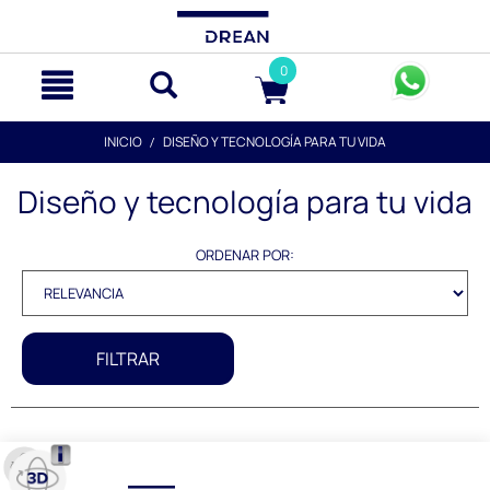
text.skipToContent
text.skipToNavigation
0
INICIO
DISEÑO Y TECNOLOGÍA PARA TU VIDA
Diseño y tecnología para tu vida
ORDENAR POR:
FILTRAR