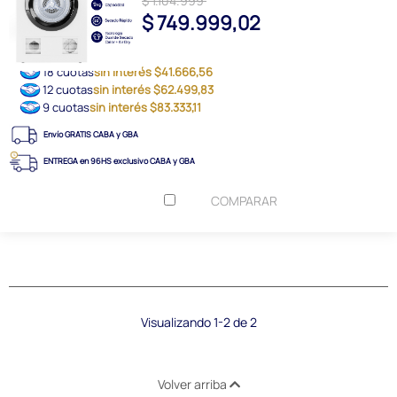
$ 1.104.999
$ 749.999,02
18 cuotas
sin interés $41.666,56
12 cuotas
sin interés $62.499,83
9 cuotas
sin interés $83.333,11
Envío GRATIS CABA y GBA
ENTREGA en 96HS exclusivo CABA y GBA
COMPARAR
Visualizando 1-2 de 2
Volver arriba