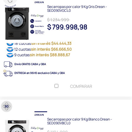
Secarropas por calor 9 Kg Gris Drean -
SED090VGCL0
$ 1.234.999
$ 799.998,98
18 cuotas
sin interés $44.444,33
12 cuotas
sin interés $66.666,50
9 cuotas
sin interés $88.888,67
Envío GRATIS CABA y GBA
ENTREGA en 96HS exclusivo CABA y GBA
COMPARAR
Secarropas por calor 9 Kg Blanco Drean -
SED090VBCL0