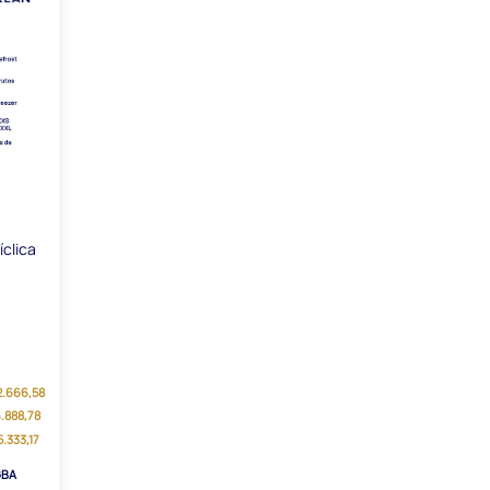
íclica
72.666,58
6.888,78
5.333,17
GBA