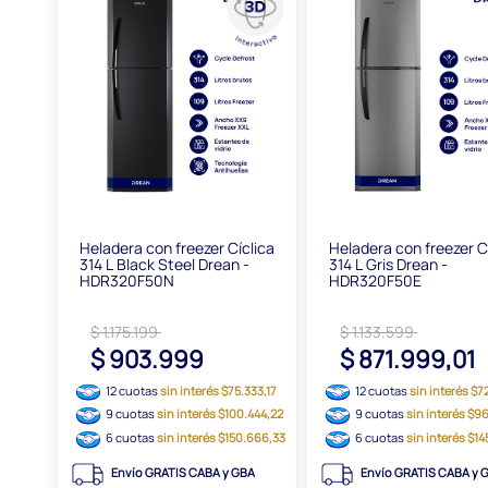
Heladera con freezer Cíclica
Heladera con freezer C
314 L Black Steel Drean -
314 L Gris Drean -
HDR320F50N
HDR320F50E
$ 1.175.199
$ 1.133.599
$ 903.999
$ 871.999,01
12 cuotas
sin interés $75.333,17
12 cuotas
sin interés $
9 cuotas
sin interés $100.444,22
9 cuotas
sin interés $9
6 cuotas
sin interés $150.666,33
6 cuotas
sin interés $14
Envío GRATIS CABA y GBA
Envío GRATIS CABA y 