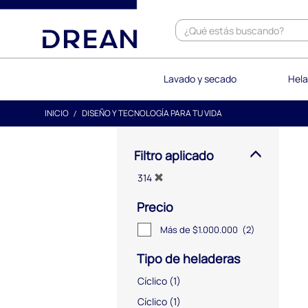
text.skipToContent
text.skipToNavigation
Lavado y secado
Hela
INICIO
DISEÑO Y TECNOLOGÍA PARA TU VIDA
Filtro aplicado
314
Precio
Más de $1.000.000
(2)
Tipo de heladeras
Cíclico
(1)
Cíclico
(1)