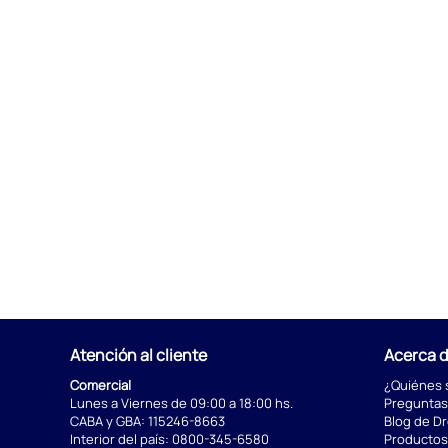
Atención al cliente
Acerca 
Comercial
¿Quiénes
Lunes a Viernes de 09:00 a 18:00 hs.
Preguntas
CABA y GBA:
115246-8663
Blog de D
Interior del país:
0800-345-6580
Productos