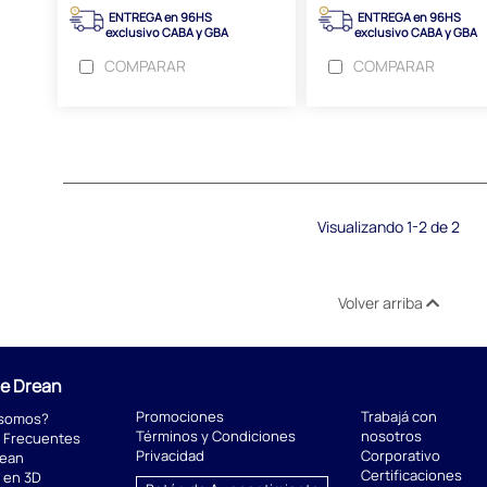
ENTREGA en 96HS
ENTREGA en 96HS
exclusivo CABA y GBA
exclusivo CABA y GBA
COMPARAR
COMPARAR
Visualizando 1-2 de 2
Volver arriba
de Drean
Promociones
Trabajá con
 somos?
Términos y Condiciones
nosotros
 Frecuentes
Privacidad
Corporativo
rean
Certificaciones
 en 3D