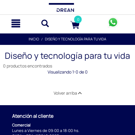
text.skipToContent
text.skipToNavigation
0
INICIO
DISEÑO Y TECNOLOGÍA PARA TU VIDA
Diseño y tecnología para tu vida
0 productos encontrados
Visualizando 1-0 de 0
Volver arriba
Atención al cliente
Comercial
Lunes a Viernes de 09:00 a 18:00 hs.