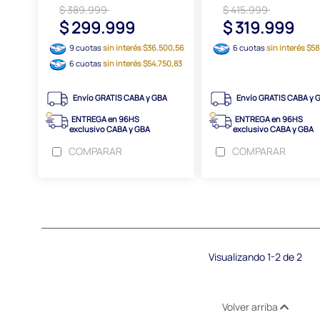
$ 389.999
$ 415.999
$ 299.999
$ 319.999
9 cuotas
sin interés $36.500,56
6 cuotas
sin interés $5
6 cuotas
sin interés $54.750,83
Envío GRATIS CABA y GBA
Envío GRATIS CABA y 
ENTREGA en 96HS
ENTREGA en 96HS
exclusivo CABA y GBA
exclusivo CABA y GBA
COMPARAR
COMPARAR
Visualizando 1-2 de 2
Volver arriba