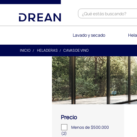
text.skipToContent
text.skipToNavigation
Lavado y secado
Hela
INICIO
HELADERAS
CAVAS DE VINO
Precio
Menos de $500.000
(2)