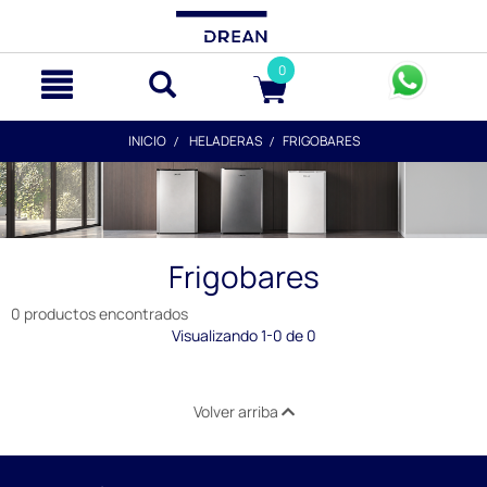
text.skipToContent
text.skipToNavigation
0
INICIO
HELADERAS
FRIGOBARES
Frigobares
0 productos encontrados
Visualizando 1-0 de 0
Volver arriba