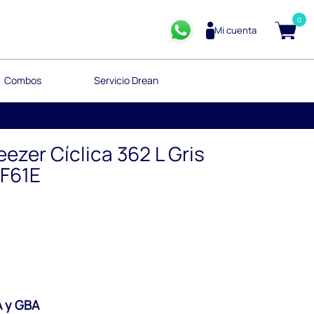
0
Mi cuenta
Combos
Servicio Drean
ezer Cíclica 362 L Gris
F61E
 y GBA