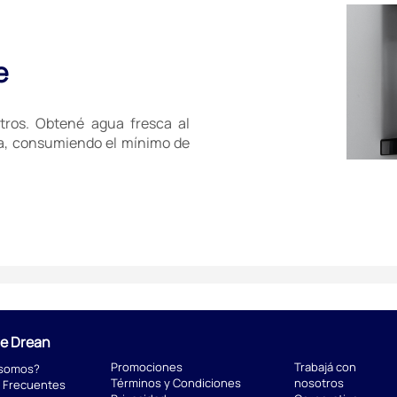
e
itros. Obtené agua fresca al
era, consumiendo el mínimo de
de Drean
Promociones
Trabajá con
 somos?
Términos y Condiciones
nosotros
 Frecuentes