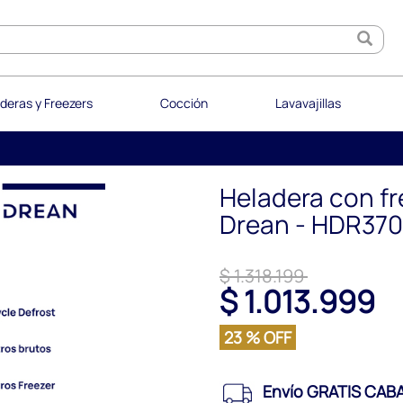
deras y Freezers
Cocción
Lavavajillas
Heladera con fre
Drean - HDR370
$ 1.318.199
$ 1.013.999
23 % OFF
Envío GRATIS CABA