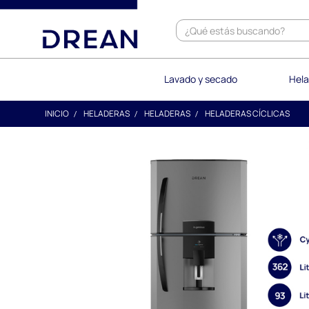
text.skipToContent
text.skipToNavigation
Lavado y secado
Hela
INICIO
HELADERAS
HELADERAS
HELADERAS CÍCLICAS