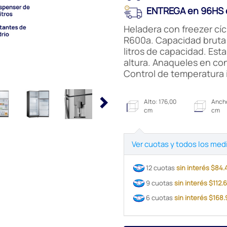
ENTREGA en 96HS e
Heladera con freezer cícl
R600a. Capacidad bruta 
litros de capacidad. Est
altura. Anaqueles en con
Control de temperatura i
Alto: 176,00
Ancho
cm
cm
Ver cuotas y todos los med
12 cuotas
sin interés $84
9 cuotas
sin interés $112
6 cuotas
sin interés $168