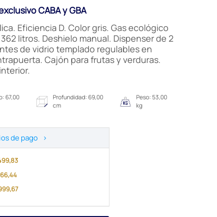
xclusivo CABA y GBA
ica. Eficiencia D. Color gris. Gas ecológico
362 litros. Deshielo manual. Dispenser de 2
antes de vidrio templado regulables en
trapuerta. Cajón para frutas y verduras.
nterior.
: 67,00
Profundidad: 69,00
Peso: 53,00
cm
kg
ios de pago
>
.499,83
.666,44
.999,67