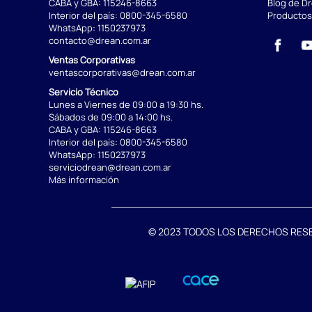
CABA y GBA:
115246-8663
Blog de D
Interior del país:
0800-345-6580
Productos
WhatsApp:
1150237973
contacto@drean.com.ar
Ventas Corporativas
ventascorporativas@drean.com.ar
Servicio Técnico
Lunes a Viernes de 09:00 a 19:30 hs.
Sábados de 09:00 a 14:00 hs.
CABA y GBA:
115246-8663
Interior del país:
0800-345-6580
WhatsApp:
1150237973
serviciodrean@drean.com.ar
Más información
© 2023 TODOS LOS DERECHOS RESERVA