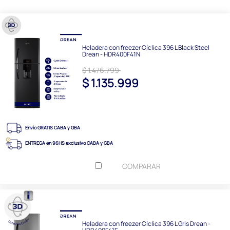
Heladera con freezer Cíclica 396 L Black Steel
Drean - HDR400F41N
$ 1.476.799
$ 1.135.999
Envío GRATIS CABA y GBA
ENTREGA en 96HS exclusivo CABA y GBA
COMPARAR
Heladera con freezer Cíclica 396 L Gris Drean -