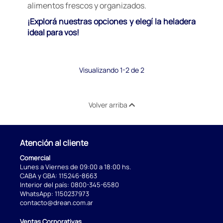
alimentos frescos y organizados.
¡Explorá nuestras opciones y elegí la heladera
ideal para vos!
Visualizando 1-2 de 2
Volver arriba
Atención al cliente
Comercial
Lunes a Viernes de 09:00 a 18:00 hs.
CABA y GBA:
115246-8663
Interior del país:
0800-345-6580
WhatsApp:
1150237973
contacto@drean.com.ar
Ventas Corporativas