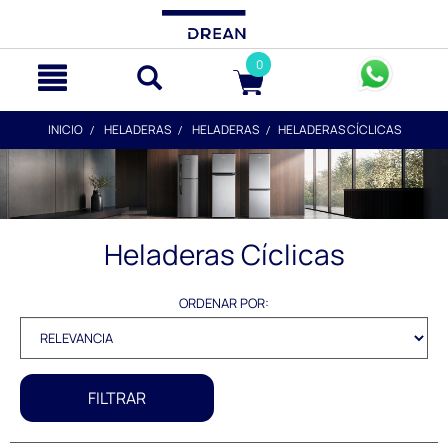
text.skipToContent
text.skipToNavigation
0
INICIO
HELADERAS
HELADERAS
HELADERAS CÍCLICAS
Heladeras Cíclicas
ORDENAR POR:
FILTRAR