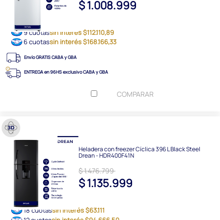
$ 1.008.999
9 cuotas
sin interés $112.110,89
6 cuotas
sin interés $168.166,33
Envío GRATIS CABA y GBA
ENTREGA en 96HS exclusivo CABA y GBA
COMPARAR
Heladera con freezer Cíclica 396 L Black Steel
Drean - HDR400F41N
$ 1.476.799
$ 1.135.999
18 cuotas
sin interés $63.111
12 cuotas
sin interés $94.666,50