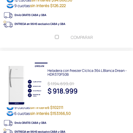
9 cuotas
sin interés $126.222
Envío GRATIS CABA y GBA
ENTREGA en 96HS exclusivo CABA y GBA
COMPARAR
Heladera con freezer Cíclica 364 L Blanca Drean -
HDR370F50B
$ 1.194.699,01
$ 918.999
9 cuotas
sin interés $102.111
6 cuotas
sin interés $153.166,50
Envío GRATIS CABA y GBA
ENTREGA en 96HS exclusivo CABA y GBA