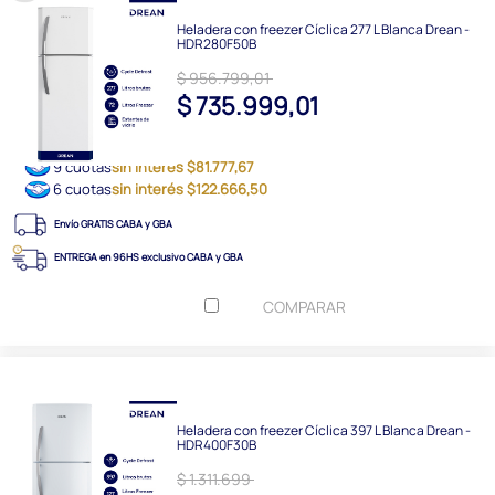
Heladera con freezer Cíclica 277 L Blanca Drean -
HDR280F50B
$ 956.799,01
$ 735.999,01
9 cuotas
sin interés $81.777,67
6 cuotas
sin interés $122.666,50
Envío GRATIS CABA y GBA
ENTREGA en 96HS exclusivo CABA y GBA
COMPARAR
Heladera con freezer Cíclica 397 L Blanca Drean -
HDR400F30B
$ 1.311.699