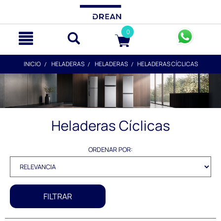
text.skipToContent
text.skipToNavigation
0
INICIO
HELADERAS
HELADERAS
HELADERAS CÍCLICAS
Heladeras Cíclicas
ORDENAR POR:
FILTRAR