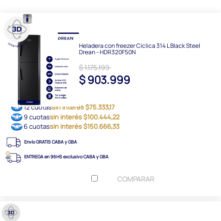
Heladera con freezer Cíclica 314 L Black Steel
Drean - HDR320F50N
$ 1.175.199
$ 903.999
12 cuotas
sin interés $75.333,17
9 cuotas
sin interés $100.444,22
6 cuotas
sin interés $150.666,33
Envío GRATIS CABA y GBA
ENTREGA en 96HS exclusivo CABA y GBA
COMPARAR