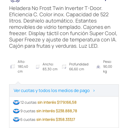
Heladera No Frost Twin Inverter T-Door.
Eficiencia C. Color inox. Capacidad de 522
litros. Deshielo automático. Estantes
removibles de vidrio templado. Cajones en
freezer. Display táctil con función Super Cool,
Super Freeze y ajuste de temperatura con IA.
Cajón para frutas y verduras. Luz LED.
Alto:
Peso:
Ancho:
Profundidad:
180,40
90,00
83,30 cm
66,60 cm
cm
kg
Ver cuotas y todos los medios de pago
>
12 cuotas
sin interés $179.166,58
9 cuotas
sin interés $238.888,78
6 cuotas
sin interés $358.333,17