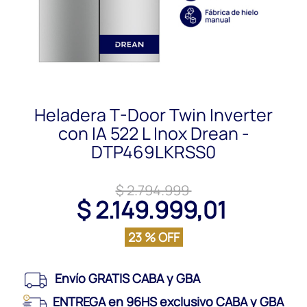
Heladera T-Door Twin Inverter
con IA 522 L Inox Drean -
DTP469LKRSS0
$ 2.794.999
$ 2.149.999,01
23 % OFF
Envío GRATIS CABA y GBA
ENTREGA en 96HS exclusivo CABA y GBA