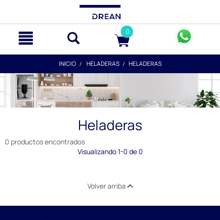
text.skipToContent
text.skipToNavigation
0
INICIO
HELADERAS
HELADERAS
Heladeras
0 productos encontrados
Visualizando 1-0 de 0
Volver arriba