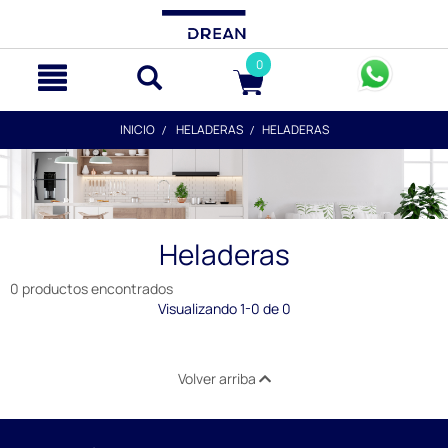
text.skipToContent
text.skipToNavigation
0
INICIO
HELADERAS
HELADERAS
Heladeras
0 productos encontrados
Visualizando 1-0 de 0
Volver arriba