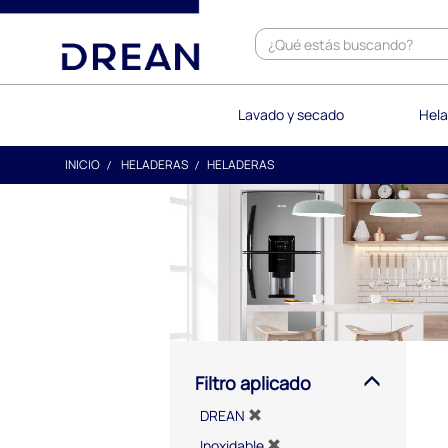
text.skipToContent
text.skipToNavigation
Lavado y secado
Hela
INICIO
HELADERAS
HELADERAS
Filtro aplicado
DREAN
Inoxidable