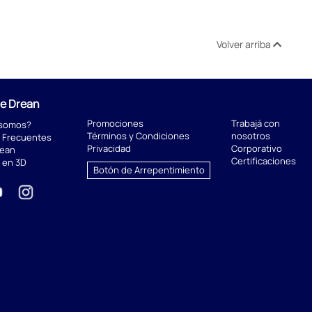
Volver arriba
de Drean
Promociones
Trabajá con
 somos?
Términos y Condiciones
nosotros
 Frecuentes
Privacidad
Corporativo
rean
Certificaciones
 en 3D
Botón de Arrepentimiento