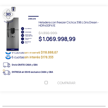
Heladera con freezer Cíclica 396 L Gris Drean -
HDR400F41E
$ 1.390.999
$ 1.069.998,99
9 cuotas
sin interés $118.888,67
6 cuotas
sin interés $178.333
Envío GRATIS CABA y GBA
ENTREGA en 96HS exclusivo CABA y GBA
COMPARAR