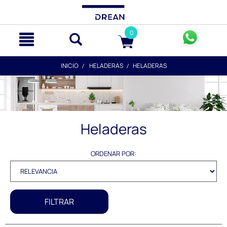
text.skipToContent
text.skipToNavigation
0
INICIO
HELADERAS
HELADERAS
Heladeras
ORDENAR POR:
FILTRAR