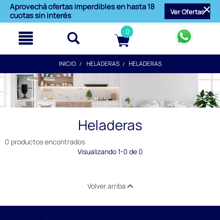
text.skipToContent
text.skipToNavigation
Aprovechá ofertas imperdibles en hasta 18
Ver Ofertas
cuotas sin interés
0
INICIO
HELADERAS
HELADERAS
Heladeras
0 productos encontrados
Visualizando 1-0 de 0
Volver arriba