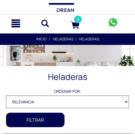
text.skipToContent
text.skipToNavigation
0
INICIO
HELADERAS
HELADERAS
Heladeras
ORDENAR POR:
FILTRAR