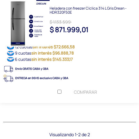
Heladera con freezer Cíclica 314 L Gris Drean -
HDR320F50E
$ 1.133.599
$ 871.999,01
12 cuotas
sin interés $72.666,58
9 cuotas
sin interés $96.888,78
6 cuotas
sin interés $145.333,17
Envío GRATIS CABA y GBA
ENTREGA en 96HS exclusivo CABA y GBA
COMPARAR
Visualizando 1-2 de 2