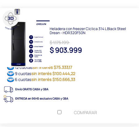
Heladera con freezer Cíclica 314 L Black Steel
Drean - HDR320F50N
$ 1.175.199
$ 903.999
12 cuotas
sin interés $75.333,17
9 cuotas
sin interés $100.444,22
6 cuotas
sin interés $150.666,33
Envío GRATIS CABA y GBA
ENTREGA en 96HS exclusivo CABA y GBA
COMPARAR