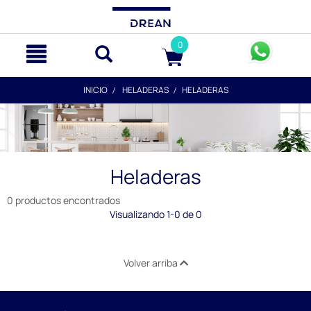
text.skipToContent
text.skipToNavigation
0
INICIO
HELADERAS
HELADERAS
Heladeras
0 productos encontrados
Visualizando 1-0 de 0
Volver arriba