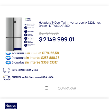
Heladera T-Door Twin Inverter con IA 522 L Inox
Drean - DTP469LKRSS0
$ 2.794.999
$ 2.149.999,01
12 cuotas
sin interés $179.166,58
9 cuotas
sin interés $238.888,78
6 cuotas
sin interés $358.333,17
Envío GRATIS CABA y GBA
ENTREGA en 96HS exclusivo CABA y GBA
COMPARAR