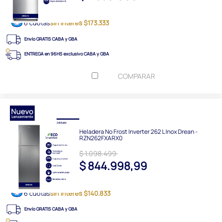
6 cuotas
sin interés $173.333
Envío GRATIS CABA y GBA
ENTREGA en 96HS exclusivo CABA y GBA
COMPARAR
Heladera No Frost Inverter 262 L Inox Drean -
RZN262FXARX0
$ 1.098.499
$ 844.998,99
6 cuotas
sin interés $140.833
Envío GRATIS CABA y GBA