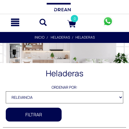
text.skipToContent
text.skipToNavigation
0
INICIO
HELADERAS
HELADERAS
Heladeras
ORDENAR POR:
FILTRAR