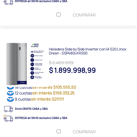
ENTREGA en 96HS exclusivo CABA y GBA
COMPARAR
Heladera Side by Side Inverter con IA 520 L Inox
Drean - DSP480LKRSS0
$ 2.469.999
$ 1.899.998,99
18 cuotas
sin interés $105.555,50
12 cuotas
sin interés $158.333,25
9 cuotas
sin interés $211.111
Envío GRATIS CABA y GBA
ENTREGA en 96HS exclusivo CABA y GBA
COMPARAR