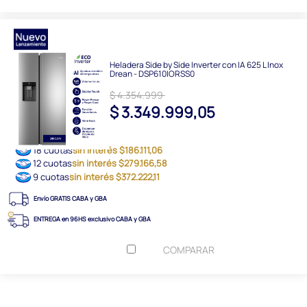
Heladera Side by Side Inverter con IA 625 L Inox
Drean - DSP610IORSS0
$ 4.354.999
$ 3.349.999,05
18 cuotas
sin interés $186.111,06
12 cuotas
sin interés $279.166,58
9 cuotas
sin interés $372.222,11
Envío GRATIS CABA y GBA
ENTREGA en 96HS exclusivo CABA y GBA
COMPARAR