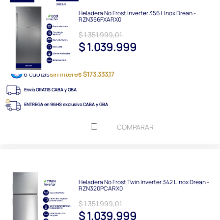
Heladera No Frost Inverter 356 L Inox Drean -
RZN356FXARX0
$ 1.351.999,01
$ 1.039.999
6 cuotas
sin interés $173.333,17
Envío GRATIS CABA y GBA
ENTREGA en 96HS exclusivo CABA y GBA
COMPARAR
Heladera No Frost Twin Inverter 342 L Inox Drean -
RZN320PCARX0
$ 1.351.999,01
$ 1.039.999