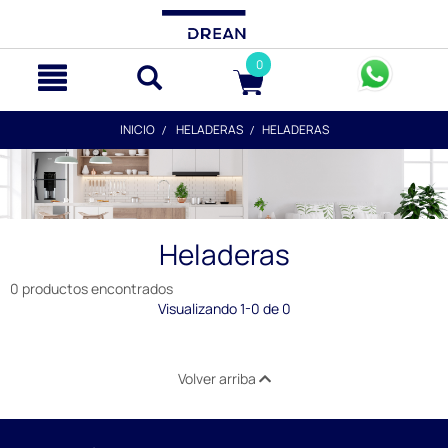
text.skipToContent
text.skipToNavigation
0
INICIO
HELADERAS
HELADERAS
Heladeras
0 productos encontrados
Visualizando 1-0 de 0
Volver arriba