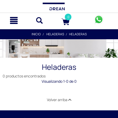
text.skipToContent
text.skipToNavigation
0
INICIO
HELADERAS
HELADERAS
Heladeras
0 productos encontrados
Visualizando 1-0 de 0
Volver arriba