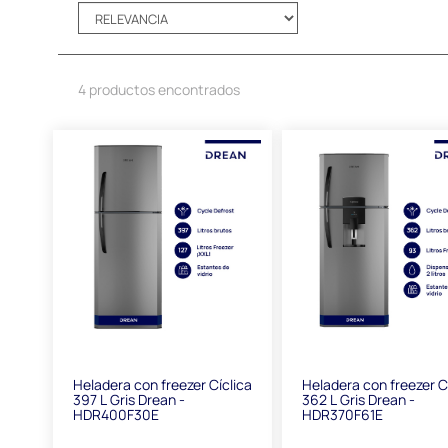
4 productos encontrados
Heladera con freezer Cíclica
Heladera con freezer C
397 L Gris Drean -
362 L Gris Drean -
HDR400F30E
HDR370F61E