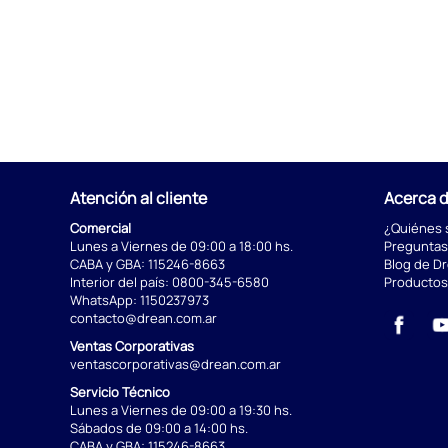
Atención al cliente
Acerca 
Comercial
¿Quiénes
Lunes a Viernes de 09:00 a 18:00 hs.
Preguntas
CABA y GBA:
115246-8663
Blog de D
Interior del país:
0800-345-6580
Productos
WhatsApp:
1150237973
contacto@drean.com.ar
Ventas Corporativas
ventascorporativas@drean.com.ar
Servicio Técnico
Lunes a Viernes de 09:00 a 19:30 hs.
Sábados de 09:00 a 14:00 hs.
CABA y GBA:
115246-8663