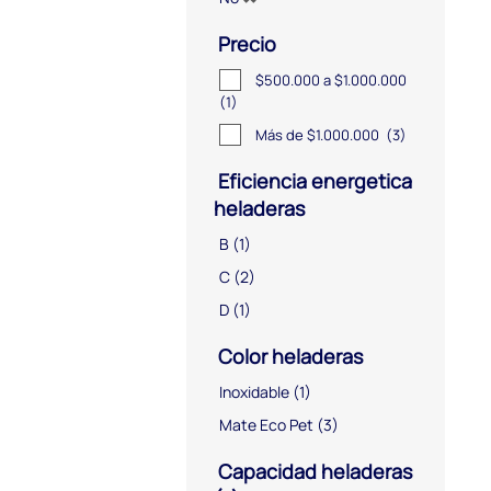
Precio
$500.000 a $1.000.000
(1)
Más de $1.000.000
(3)
Eficiencia energetica
heladeras
B
(1)
C
(2)
D
(1)
Color heladeras
Inoxidable
(1)
Mate Eco Pet
(3)
Capacidad heladeras