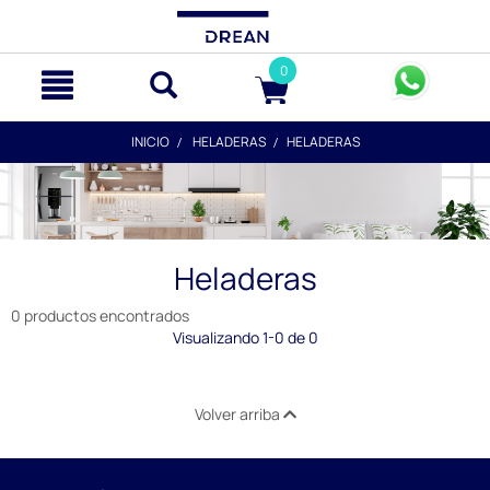
text.skipToContent
text.skipToNavigation
0
INICIO
HELADERAS
HELADERAS
Heladeras
0 productos encontrados
Visualizando 1-0 de 0
Volver arriba