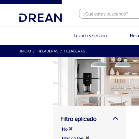
text.skipToContent
text.skipToNavigation
Lavado y secado
Hela
INICIO
HELADERAS
HELADERAS
Filtro aplicado
No
Black Steel