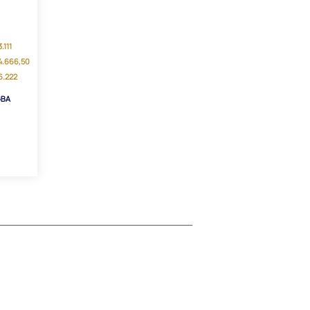
.111
94.666,50
26.222
GBA