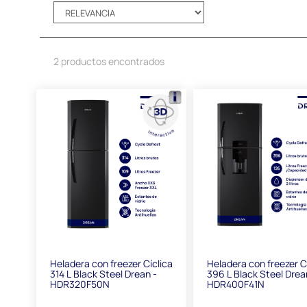
2 productos encontrados
Heladera con freezer Cíclica
Heladera con freezer C
314 L Black Steel Drean -
396 L Black Steel Drea
HDR320F50N
HDR400F41N