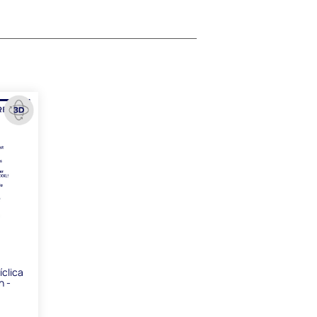
íclica
n -