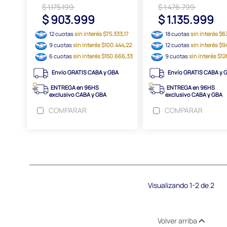
$ 1.175.199
$ 1.476.799
$ 903.999
$ 1.135.999
12 cuotas
sin interés $75.333,17
18 cuotas
sin interés $63
9 cuotas
sin interés $100.444,22
12 cuotas
sin interés $
6 cuotas
sin interés $150.666,33
9 cuotas
sin interés $1
Envío GRATIS CABA y GBA
Envío GRATIS CABA y 
ENTREGA en 96HS
ENTREGA en 96HS
exclusivo CABA y GBA
exclusivo CABA y GBA
COMPARAR
COMPARAR
Visualizando 1-2 de 2
Volver arriba