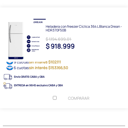
Heladera con freezer Cíclica 364 L Blanca Drean -
HDR370F50B
$ 1.194.699,01
$ 918.999
9 cuotas
sin interés $102.111
6 cuotas
sin interés $153.166,50
Envío GRATIS CABA y GBA
ENTREGA en 96HS exclusivo CABA y GBA
COMPARAR