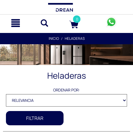
text.skipToContent
text.skipToNavigation
0
INICIO
HELADERAS
Heladeras
ORDENAR POR:
FILTRAR