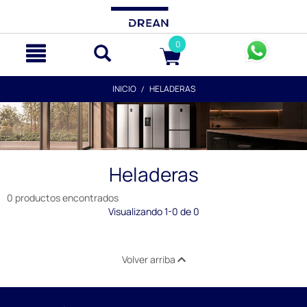
text.skipToContent
text.skipToNavigation
0
INICIO
HELADERAS
Heladeras
0 productos encontrados
Visualizando 1-0 de 0
Volver arriba