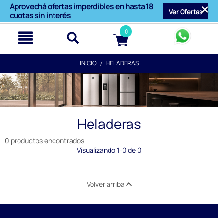
text.skipToContent
text.skipToNavigation
Aprovechá ofertas imperdibles en hasta 18
Ver Ofertas
cuotas sin interés
0
INICIO
HELADERAS
Heladeras
0 productos encontrados
Visualizando 1-0 de 0
Volver arriba