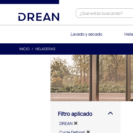
text.skipToContent
text.skipToNavigation
Lavado y secado
Hela
INICIO
HELADERAS
Filtro aplicado
DREAN
Cycle Defrost