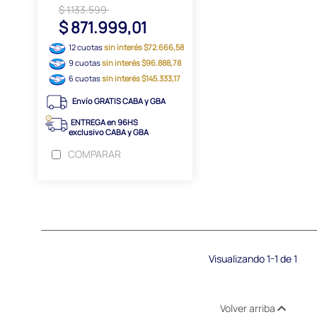
$ 1.133.599
$ 871.999,01
12 cuotas
sin interés $72.666,58
9 cuotas
sin interés $96.888,78
6 cuotas
sin interés $145.333,17
Envío GRATIS CABA y GBA
ENTREGA en 96HS
exclusivo CABA y GBA
COMPARAR
Visualizando 1-1 de 1
Volver arriba