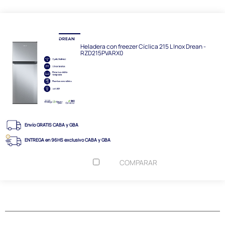
Heladera con freezer Cíclica 215 L Inox Drean -
RZD215PVARX0
Envío GRATIS CABA y GBA
ENTREGA en 96HS exclusivo CABA y GBA
COMPARAR