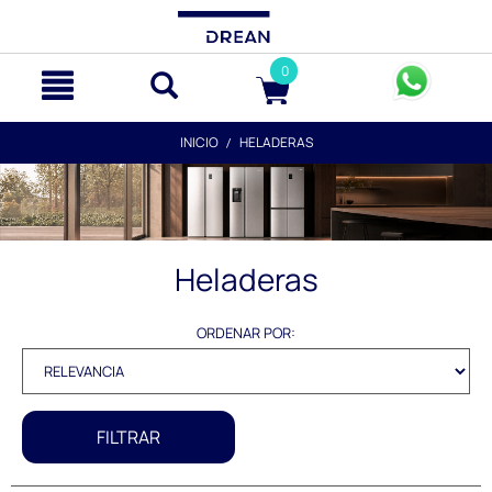
text.skipToContent
text.skipToNavigation
0
INICIO
HELADERAS
Heladeras
ORDENAR POR:
FILTRAR