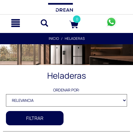
text.skipToContent
text.skipToNavigation
0
INICIO
HELADERAS
Heladeras
ORDENAR POR:
FILTRAR