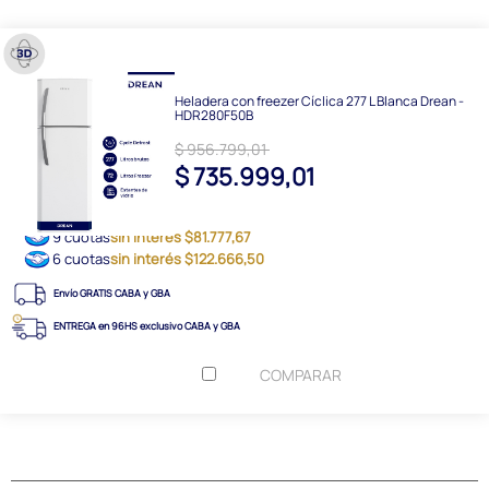
Heladera con freezer Cíclica 277 L Blanca Drean -
HDR280F50B
$ 956.799,01
$ 735.999,01
9 cuotas
sin interés $81.777,67
6 cuotas
sin interés $122.666,50
Envío GRATIS CABA y GBA
ENTREGA en 96HS exclusivo CABA y GBA
COMPARAR