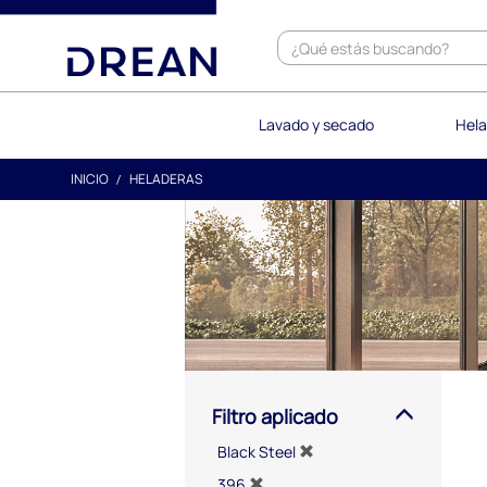
text.skipToContent
text.skipToNavigation
Lavado y secado
Hela
INICIO
HELADERAS
Filtro aplicado
Black Steel
396