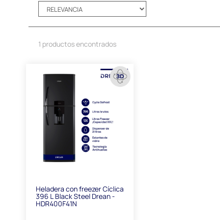
1 productos encontrados
Heladera con freezer Cíclica
396 L Black Steel Drean -
HDR400F41N