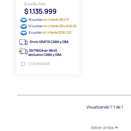
$ 1.476.799
$ 1.135.999
18 cuotas
sin interés $63.111
12 cuotas
sin interés $94.666,50
9 cuotas
sin interés $126.222
Envío GRATIS CABA y GBA
ENTREGA en 96HS
exclusivo CABA y GBA
COMPARAR
Visualizando 1-1 de 1
Volver arriba