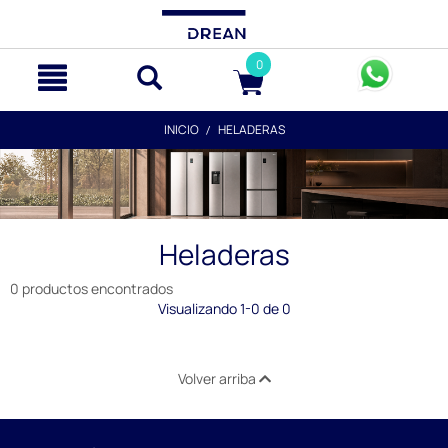
text.skipToContent
text.skipToNavigation
0
INICIO
HELADERAS
Heladeras
0 productos encontrados
Visualizando 1-0 de 0
Volver arriba