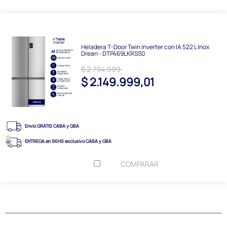
Heladera T-Door Twin Inverter con IA 522 L Inox
Drean - DTP469LKRSS0
$ 2.794.999
$ 2.149.999,01
Envío GRATIS CABA y GBA
ENTREGA en 96HS exclusivo CABA y GBA
COMPARAR