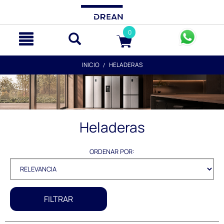
text.skipToContent
text.skipToNavigation
0
INICIO
HELADERAS
Heladeras
ORDENAR POR:
FILTRAR